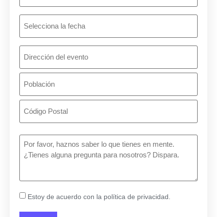
Selecciona
la
fecha
del
evento
¿Dónde
es
el
evento?
¿En
qué
podemos
ayudarte?
(Obligatorio)
Consentimiento
Estoy de acuerdo con la política de privacidad.