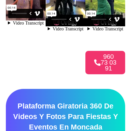
960
73 03
91
Plataforma Giratoria 360 De
Videos Y Fotos Para Fiestas Y
Eventos En Moncada