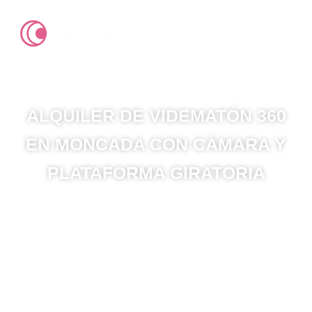
ALQUILER DE VIDEMATÓN 360
EN MONCADA CON CÁMARA Y
PLATAFORMA GIRATORIA
En Orbity360, en Moncada, ofrecemos una
experiencia única con nuestra cabina de
video 360 y grabación inmersiva. Descubre la
magia del videomatón para bodas junto a
nuestras innovadoras opciones de grabación
de drone..