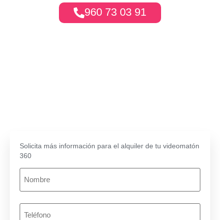
960 73 03 91
300€ / 1 Hora
350€ / 1,5 Horas
390€ / 2 Horas
Solicita más información para el alquiler de tu videomatón
360
Nombre
(Obligatorio)
Teléfono
(Obligatorio)