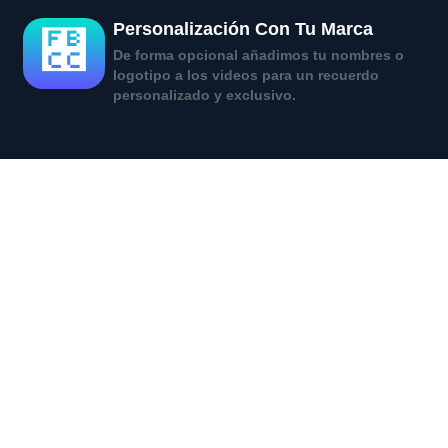
Personalización Con Tu Marca
De forma opcional añadimos tu nombres o
logotipo a los videos para un recuerdo
personalizado y exclusivo.
Captura Momentos
Inolvidables Con Nuestro
Videomatón Para Fiestas Y
Bodas En Moncada, Alquiler
360° Disponible.
En nuestra misión de transformar cada evento en Moncada,
ofrecemos una experiencia única con nuestro
alquiler de