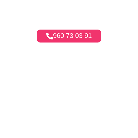
interactivo. También ofrecemos alquileres temáticos adaptados
específicamente para cualquier ocasión especial en Picanya.
Con nosotros, tus invitados vivirán una auténtica
experiencia
360
.
960 73 03 91