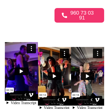
960 73 03
91