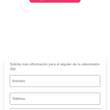
300€ / 1 Hora
350€ / 1,5 Horas
390€ / 2 Horas
Solicita más información para el alquiler de tu videomatón
360
Nombre
(Obligatorio)
Teléfono
(Obligatorio)