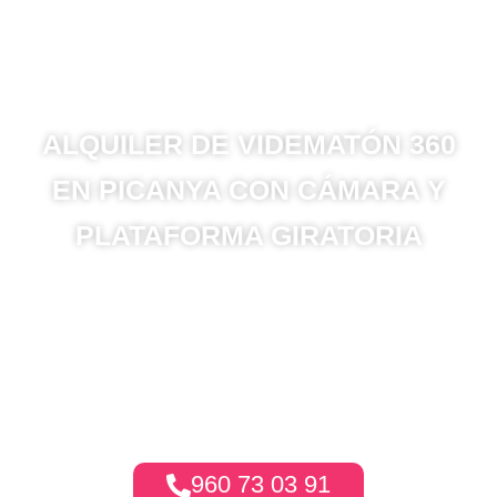
ALQUILER DE VIDEMATÓN 360
EN PICANYA CON CÁMARA Y
PLATAFORMA GIRATORIA
En Orbity360 transformamos tus eventos en
experiencias únicas con nuestra cabina de
video 360 y grabación inmersiva. Desde
Picanya, ofrecemos grabación de drone para
capturar momentos inolvidables desde
nuevas perspectivas..
960 73 03 91