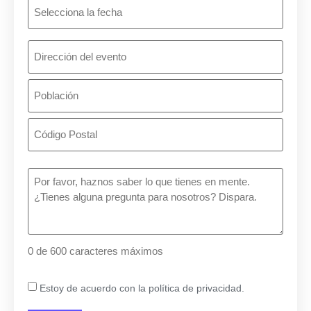
Selecciona
la
fecha
del
evento
¿Dónde
es
el
evento?
¿En
qué
podemos
ayudarte?
(Obligatorio)
0 de 600 caracteres máximos
Consentimiento
Estoy de acuerdo con la política de privacidad.